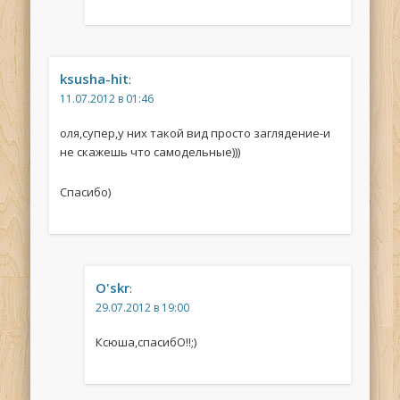
ksusha-hit
:
11.07.2012 в 01:46
оля,супер,у них такой вид просто заглядение-и
не скажешь что самодельные)))
Спасибо)
O'skr
:
29.07.2012 в 19:00
Ксюша,спасибО!!;)