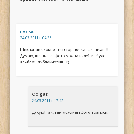
irenka
:
24.03.2011 в 04:26
Шикарний блокнот,всі сторіночки такі цікаві!!!
Думаю, що нього і фото можна вклеїти і буде
альбомчик-блокнот!!!!!!!!!!:)
Oolgas
:
24.03.2011 в 17:42
Дякую! Так, там можливі і фото, і записи.