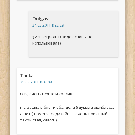
Oolgas
:
24.03.2011 в 22:29
:) А я тетрадь в виде основы не
использовала)
Tanka
:
25.03.2011 в 02:08
Оля, очень нежно и красиво!!
п.с. зашла в блог и обалдела )) думала ошиблась,
а нет :) поменялся дизайн — очень приятный
такой стал, класс! :)