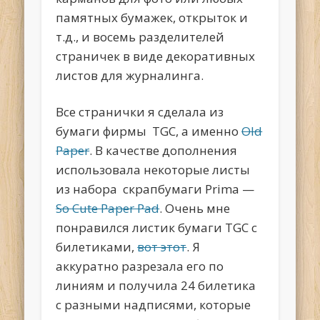
памятных бумажек, открыток и
т.д., и восемь разделителей
страничек в виде декоративных
листов для журналинга.
Все странички я сделала из
бумаги фирмы TGC, а именно
Old
Paper
. В качестве дополнения
использовала некоторые листы
из набора скрапбумаги Prima —
So Cute Paper Pad
. Очень мне
понравился листик бумаги TGC с
билетиками,
вот этот
. Я
аккуратно разрезала его по
линиям и получила 24 билетика
с разными надписями, которые