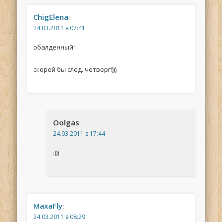
ChigElena
:
24.03.2011 в 07:41
обалденный!
скорей бы след. четверг!)))
Oolgas
:
24.03.2011 в 17:44
:)))
MaxaFly
:
24.03.2011 в 08:29