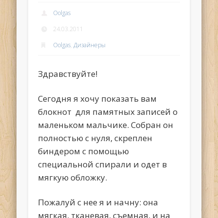
Oolgas
24.03.2011
Oolgas
,
Дизайнеры
Здравствуйте!
Сегодня я хочу показать вам
блокнот для памятных записей о
маленьком мальчике. Собран он
полностью с нуля, скреплен
биндером с помощью
специальной спирали и одет в
мягкую обложку.
Пожалуй с нее я и начну: она
мягкая, тканевая, съемная, и на