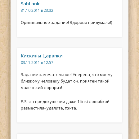
SabLank
:
31.10.2011 в 23:32
Оригинальное задание! Здорово придумали!)
Кискины Царапки
:
03.11.2011 в 12:57
Задание замечательное! Уверена, что моему
близкому человеку будет оч. приятен такой
маленький сюрприз!
Р.S. я в предвкушении даже 1 linki с ошибкой
разместила- удалите, пж-та.