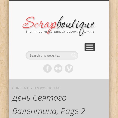
ПРИГЛАШЕННЫЕ ДИЗАЙНЕРЫ
ПОЛЕЗНОСТИ ДЛЯ СКРАПА
РАБОТЫ ЧИТАТЕЛЕЙ
МАСТЕР-КЛАССЫ
ДИЗАЙНЕРЫ
КОНКУРСЫ
О БЛОГЕ
Scrapb
CURRENTLY BROWSING TAG
День Святого
Валентина, Page 2