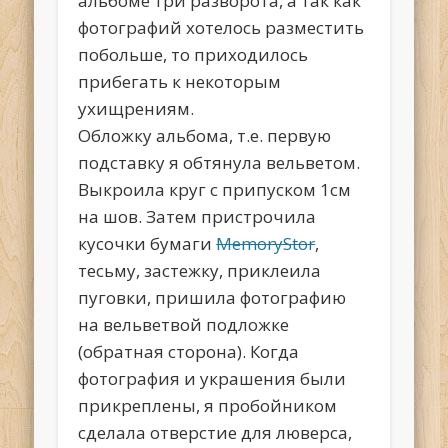
альбоме три разворота, а так как
фотографий хотелось разместить
побольше, то приходилось
прибегать к некоторым
ухищрениям.
Обложку альбома, т.е. первую
подставку я обтянула вельветом.
Выкроила круг с припуском 1см
на шов. Затем пристрочила
кусочки бумаги
MemoryStor
,
тесьму, застежку, приклеила
пуговки, пришила фотографию
на вельветвой подложке
(обратная сторона). Когда
фотография и украшения были
прикреплены, я пробойником
сделала отверстие для люверса,