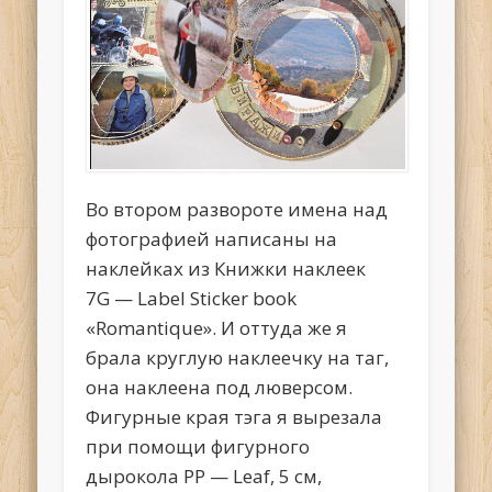
Во втором развороте имена над
фотографией написаны на
наклейках из Книжки наклеек
7G — Label Sticker book
«Romantique». И оттуда же я
брала круглую наклеечку на таг,
она наклеена под люверсом.
Фигурные края тэга я вырезала
при помощи фигурного
дырокола PP — Leaf, 5 см,