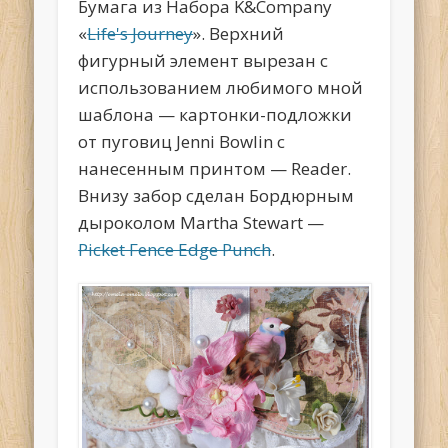
Бумага из Набора K&Company
«
Life's Journey
». Верхний
фигурный элемент вырезан с
использованием любимого мной
шаблона — картонки-подложки
от пуговиц Jenni Bowlin с
нанесенным принтом — Reader.
Внизу забор сделан Бордюрным
дыроколом Martha Stewart —
Picket Fence Edge Punch
.