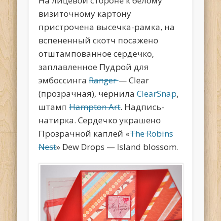
На лицевой стороне к белому
визиточному картону
пристрочена высечка-рамка, на
вспененный скотч посажено
отштампованное сердечко,
заплавленное Пудрой для
эмбоссинга
Ranger
— Clear
(прозрачная), чернила
ClearSnap
,
штамп
Hampton Art
. Надпись-
натирка. Сердечко украшено
Прозрачной каплей «
The Robins
Nest
» Dew Drops — Island blossom.