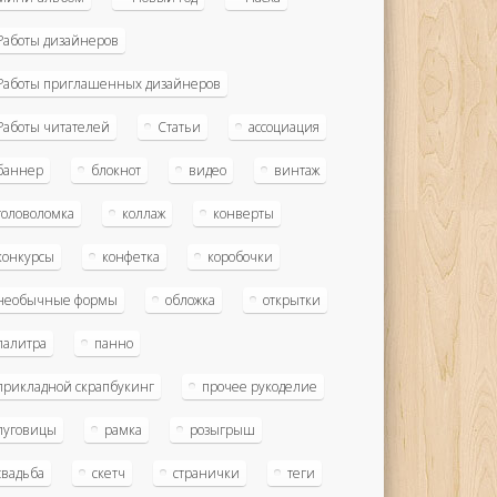
Работы дизайнеров
Работы приглашенных дизайнеров
Работы читателей
Статьи
ассоциация
баннер
блокнот
видео
винтаж
головоломка
коллаж
конверты
конкурсы
конфетка
коробочки
необычные формы
обложка
открытки
палитра
панно
прикладной скрапбукинг
прочее рукоделие
пуговицы
рамка
розыгрыш
свадьба
скетч
странички
теги