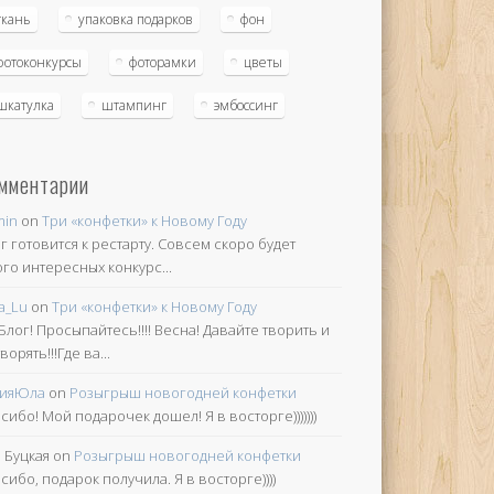
ткань
упаковка подарков
фон
фотоконкурсы
фоторамки
цветы
шкатулка
штампинг
эмбоссинг
мментарии
min
on
Три «конфетки» к Новому Году
г готовится к рестарту. Совсем скоро будет
го интересных конкурс
...
a_Lu
on
Три «конфетки» к Новому Году
 Блог! Просыпайтесь!!!! Весна! Давайте творить и
ворять!!!Где ва
...
ияЮла
on
Розыгрыш новогодней конфетки
сибо! Мой подарочек дошел! Я в восторге)))))))
 Буцкая
on
Розыгрыш новогодней конфетки
сибо, подарок получила. Я в восторге))))