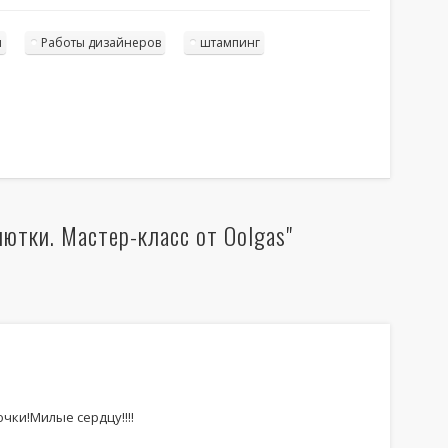
ы
Работы дизайнеров
штампинг
ютки. Мастер-класс от Oolgas"
чки!Милые сердцу!!!!