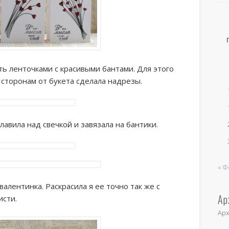
ть ленточками с красивыми бантами. Для этого
сторонам от букета сделала надрезы.
лавила над свечкой и завязала на бантики.
« Ф
алентинка. Раскрасила я ее точно так же с
Ар
исти.
Ар