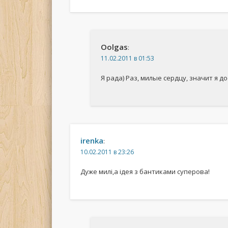
Oolgas
:
11.02.2011 в 01:53
Я рада) Раз, милые сердцу, значит я до
irenka
:
10.02.2011 в 23:26
Дуже милі,а ідея з бантиками суперова!