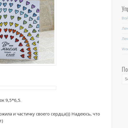
Уп
Во
Лен
Ле
Wor
По
к 9,5*6,5.
ложила и частичку своего сердца))) Надеюсь, что
т)