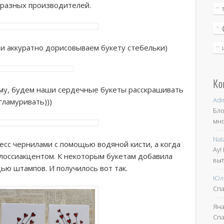
т разных производителей.
 и аккуратно дорисовываем букету стебельки)
Ко
му, будем наши сердечные букеты расскрашивать
Ad
гламуривать)))
Бло
мно
Nat
ресс чернилами с помощью водяной кисти, а когда
Ау!
глоссиакцентом. К некоторым букетам добавила
выт
ью штампов. И получилось вот так.
Юл
Спа
Яна
Спа