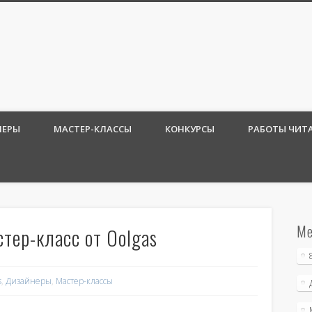
crapboutique
.ua"
НЕРЫ
МАСТЕР-КЛАССЫ
КОНКУРСЫ
РАБОТЫ ЧИТ
Ме
тер-класс от Oolgas
s
,
Дизайнеры
,
Мастер-классы