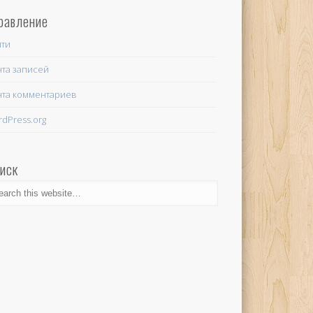
равление
йти
та записей
нта комментариев
dPress.org
иск