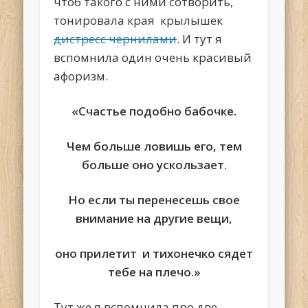
чтоб такого с ними сотворить,
тонировала края крылышек
дистресс чернилами
. И тут я
вспомнила один очень красивый
афоризм.
«Счастье подобно бабочке.
Чем больше ловишь его, тем
больше оно ускользает.
Но если ты перенесешь свое
внимание на другие вещи,
оно прилетит и тихонечко сядет
тебе на плечо.»
Тут же я вспомнила про две