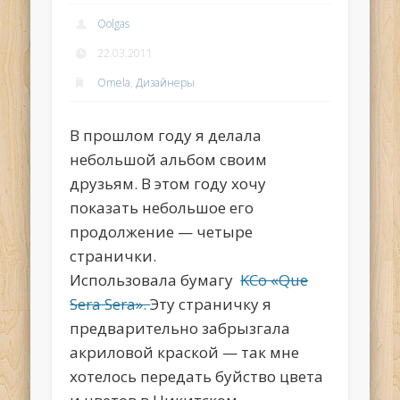
Oolgas
22.03.2011
Omela
,
Дизайнеры
В прошлом году я делала
небольшой альбом своим
друзьям. В этом году хочу
показать небольшое его
продолжение — четыре
странички.
Использовала бумагу
KCo «Que
Sera Sera».
Эту страничку я
предварительно забрызгала
акриловой краской — так мне
хотелось передать буйство цвета